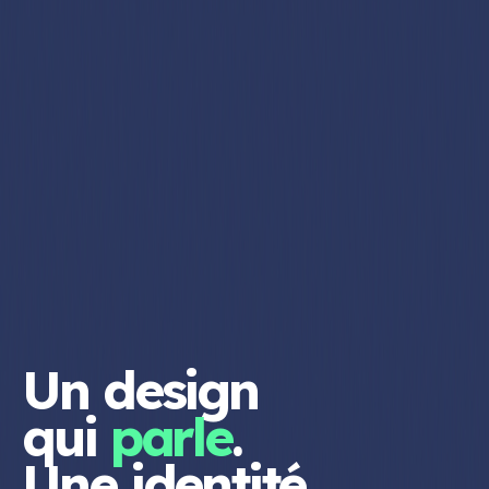
Un
design
qui
parle
.
Une
identité